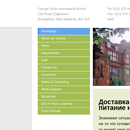
George Dixon International School
Tel:
0121 675 4
City Road, Edgbaston
Fax:
0121 675 
Birmingham
,
West Midlands
,
B17 8LF
Web:
Homepage
About our School
News
Departments
Staff
Contact Us
Governors
Maths & Computing
Study Support
Vacancies
Доставка
Out of Hours Learning
питание 
Exam Results
Знакомая ситуац
не то что готов
(и талия) тихо 