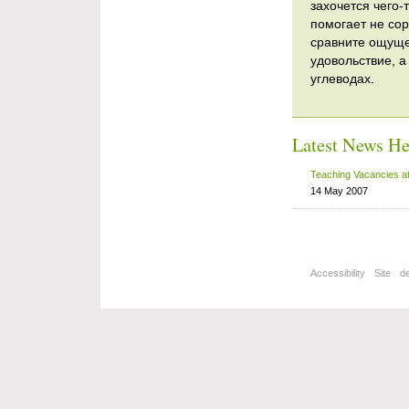
захочется чего-
помогает не со
сравните ощуще
удовольствие, а
углеводах.
Latest News He
Teaching Vacancies a
14 May 2007
Accessibility
Site
d