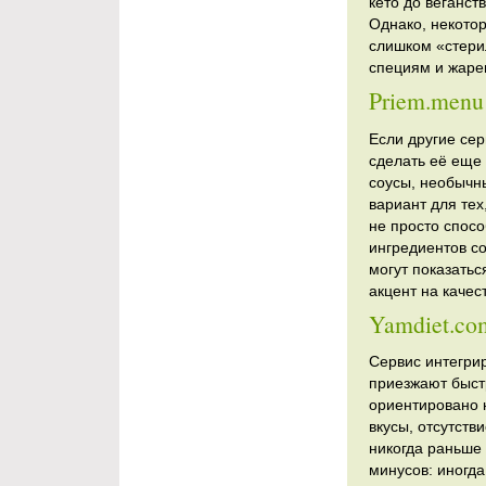
кето до веганст
Однако, некотор
слишком «стери
специям и жаре
Priem.menu
Если другие се
сделать её еще 
соусы, необычны
вариант для тех
не просто спосо
ингредиентов со
могут показатьс
акцент на качес
Yamdiet.co
Сервис интегрир
приезжают быст
ориентировано 
вкусы, отсутств
никогда раньше 
минусов: иногд