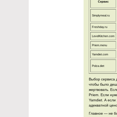
Сервис
Simplymeal.ru
Freshday.ru
LevelKitchen.com
Priem.menu
Yamdiet.com
Polza.diet
Выбор сервиса д
чтобы было деше
жертвовать. Есл
Priem. Если нуж
Yamdiet. А есл
адекватной цено
Главное — не б