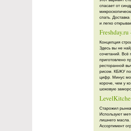
спасает от синд
микроскопически
спать. Доставка
и легко открыва
Freshday.r
Концепция стро
Здесь вы не на
сочетаний. Всё 
приготовлено пр
ресторанной вы
рисом. КБЖУ по
цифр. Минус мож
короче, чем у к
шоковую заморо
LevelKitch
Старожил рынка,
Используют мето
лишнего масла. 
Ассортимент ог