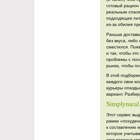
готовый рацион 
реальным спасе
подходящее пит
из-за обилия п
Раньше доставк
без вкуса, либ
сместился. Появ
и так, чтобы эт
проблемы с лог
рынка, чтобы пон
В этой подборке
каждого свои ко
курьеры опаздыв
вариант. Разби
Simplymeal
Этот сервис выд
рамки «похуден
к составлению 
которое учитыва
этот вариант ст