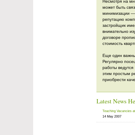
Несмотря на мн
может быть свя
минимизации — 
репутацию компа
застройщик име
внимательно изу
договоре пропис
стоимость кварт
Еще один важны
Регулярно посе
работы ведутся 
этим простым р
приобрести кач
Latest News He
Teaching Vacancies a
14 May 2007