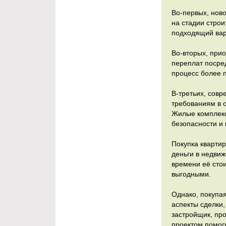
Во-первых, нов
на стадии строи
подходящий вари
Во-вторых, при
переплат посре
процесс более 
В-третьих, сов
требованиям в о
Жилые комплек
безопасности и
Покупка квартир
деньги в недвиж
времени её стои
выгодными.
Однако, покупая
аспекты сделки
застройщик, пр
проектом помог