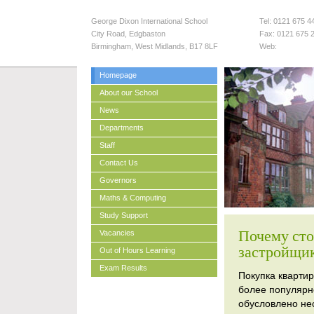
George Dixon International School
Tel:
0121 675 4
City Road, Edgbaston
Fax:
0121 675 
Birmingham
,
West Midlands
,
B17 8LF
Web:
Homepage
About our School
News
Departments
Staff
Contact Us
Governors
Maths & Computing
Study Support
Почему сто
Vacancies
застройщи
Out of Hours Learning
Exam Results
Покупка кварти
более популярно
обусловлено не